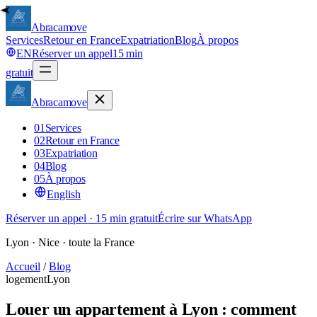
Abracamove
Services
Retour en France
Expatriation
Blog
À propos
EN
Réserver un appel
15 min
gratuit
Abracamove
01
Services
02
Retour en France
03
Expatriation
04
Blog
05
À propos
English
Réserver un appel · 15 min gratuit
Écrire sur WhatsApp
Lyon · Nice · toute la France
Accueil
/
Blog
logement
Lyon
Louer un appartement à Lyon : comment