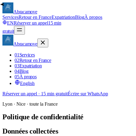
Abracamove
Services
Retour en France
Expatriation
Blog
À propos
EN
Réserver un appel
15 min
gratuit
Abracamove
01
Services
02
Retour en France
03
Expatriation
04
Blog
05
À propos
English
Réserver un appel · 15 min gratuit
Écrire sur WhatsApp
Lyon · Nice · toute la France
Politique de confidentialité
Données collectées